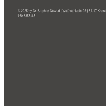
© 2025 by Dr. Stephan Dewald | Wolfsschlucht 25 | 34117 Kassel
160.8855166